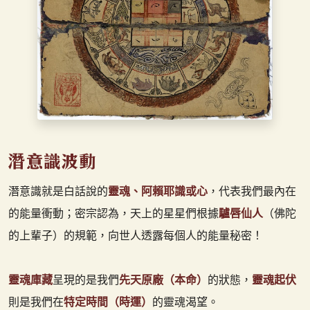
潛意識就是白話說的
靈魂、阿賴耶識或心
，代表我們最內在
的能量衝動；密宗認為，天上的星星們根據
驢唇仙人
（佛陀
的上輩子）的規範，向世人透露每個人的能量秘密！
靈魂庫藏
呈現的是我們
先天原廠（本命）
的狀態，
靈魂起伏
則是我們在
特定時間（時運）
的靈魂渴望。