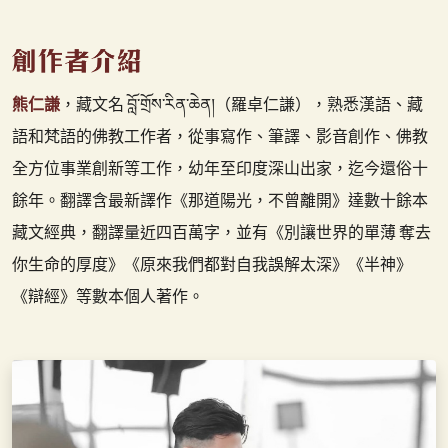
熊仁謙
，藏文名 བློ་གྲོས་རིན་ཆེན།（羅卓仁謙），熟悉漢語、藏
語和梵語的佛教工作者，從事寫作、筆譯、影音創作、佛教
全方位事業創新等工作，幼年至印度深山出家，迄今還俗十
餘年。翻譯含最新譯作《那道陽光，不曾離開》達數十餘本
藏文經典，翻譯量近四百萬字，並有《別讓世界的單薄 奪去
你生命的厚度》《原來我們都對自我誤解太深》《半神》
《辯經》等數本個人著作。