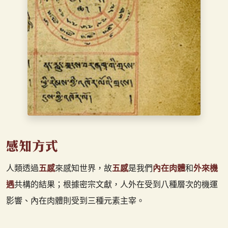
人類透過
五感
來感知世界，故
五感
是我們
內在肉體
和
外來機
遇
共構的結果；根據密宗文獻，人外在受到八種層次的機運
影響、內在肉體則受到三種元素主宰。