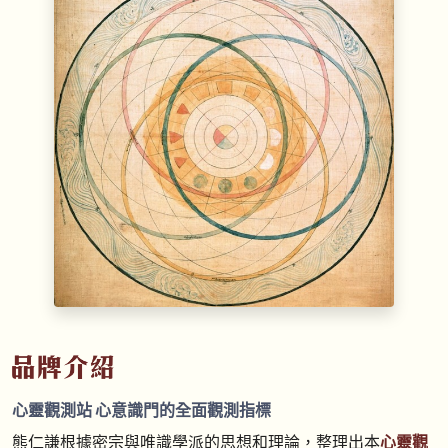
心靈觀測站 心意識門的全面觀測指標
熊仁謙根據密宗與唯識學派的思想和理論，整理出本
心靈觀