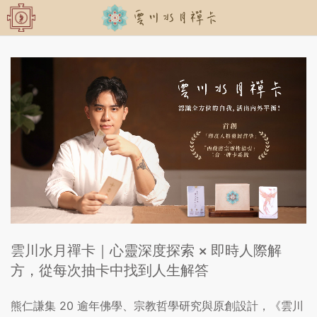
雲川水月禪卡｜心靈深度探索 × 即時人際解
方，從每次抽卡中找到人生解答
熊仁謙集 20 逾年佛學、宗教哲學研究與原創設計，《雲川