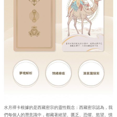
水月禪卡根據的是西藏密宗的靈性觀念：西藏密宗認為，我
們每個人的潛意識中，都藏著絕望、匱乏、恐懼、慾望、憤